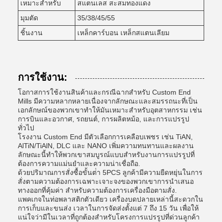
เหมาะสําหรับ
สแตนเลส สะสมทองแดง
มุมตัด
35/38/45/55
ชิ้นงาน
เหล็กคาร์บอน เหล็กสแตนเลียม
การใช้งาน:
โอกาสการใช้งานสินค้าและกรณีฉากสําหรับ Custom End
Mills มีความหลากหลายเนื่องจากลักษณะและสมรรถนะที่เป็น
เอกลักษณ์ของพวกเขาทําให้มันเหมาะสําหรับอุตสาหกรรม เช่น
การบินและอวกาศ, รถยนต์, การผลิตหม้อ, และการแปรรูป
ทั่วไป
โรงงาน Custom End มีตัวเลือกการเคลือบเพชร เช่น TiAN,
AlTiN/TiAlN, DLC และ NANO เพิ่มความทนทานและผลงาน
ลักษณะนี้ทําให้พวกเขาสมบูรณ์แบบสําหรับงานการแปรรูปที่
ต้องการความแม่นยําและความน่าเชื่อถือ.
ด้วยปริมาณการสั่งซื้อขั้นต่ํา 5PCS ลูกค้ามีความยืดหยุ่นในการ
สั่งตามความต้องการเฉพาะเจาะจงของพวกเขาการนําเสนอ
ทางออกที่คุ้มค่า สําหรับความต้องการเครื่องมือตามสั่ง.
แพคเกจในท่อพลาสติกตัวเดียว เครื่องบดปลายเหล่านี้สะดวกใน
การเก็บและขนส่ง เวลาในการจัดส่งตั้งแต่ 7 ถึง 15 วัน เพื่อให้
แน่ใจว่ามีในเวลาที่ถูกต้องสําหรับโครงการแปรรูปที่ด่วนลูกค้า