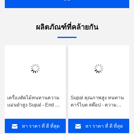
ผลิตภัณฑ์ที่คล้ายกัน
เครื่องตัดไม้ทนทานความ
Supal คุณภาพสูง ทนทาน
แม่นยำสูง Supal - End Mill
คาร์ไบด สต๊อป - ความ
อัดขึ้นรูปคอมโพสิต
ละเอียดสูงไม้ประกอบ การ
คาร์ไบด์เกรดสูง
บดท้ายเครื่องมือบด
หา ราคา ที่ ดี ที่สุด
หา ราคา ที่ ดี ที่สุด