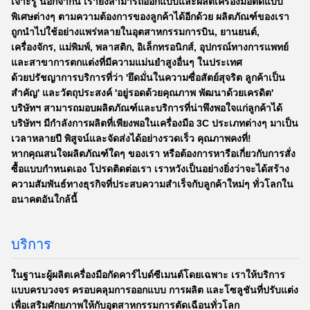
เจาะรู นอกจากนี้ เรายังสามารถออกแบบและผลิตเครื่องมือตัดแบบ
พิเศษต่างๆ ตามความต้องการของลูกค้าได้อีกด้วย ผลิตภัณฑ์ของเรา
ถูกนำไปใช้อย่างแพร่หลายในอุตสาหกรรมการบิน, ยานยนต์,
เครื่องจักร, แม่พิมพ์, พลาสติก, อิเล็กทรอนิกส์, อุปกรณ์ทางการแพทย์
และสาขาการตกแต่งที่มีความแม่นยำสูงอื่นๆ ในประเทศ
ด้วยปรัชญาการบริการที่ว่า 'ยึดมั่นในความซื่อสัตย์สุจริต ลูกค้าเป็น
สำคัญ' และวัตถุประสงค์ 'อยู่รอดด้วยคุณภาพ พัฒนาด้วยเครดิต'
บริษัทฯ สามารถมอบผลิตภัณฑ์และบริการที่น่าพึงพอใจแก่ลูกค้าได้
บริษัทฯ มีกำลังการผลิตที่เพียงพอในเครื่องมือ 3C ประเภทต่างๆ มาเป็น
เวลาหลายปี พิสูจน์และจัดส่งได้อย่างรวดเร็ว คุณภาพคงที่!
หากคุณสนใจผลิตภัณฑ์ใดๆ ของเรา หรือต้องการหารือเกี่ยวกับการสั่ง
ซื้อแบบกำหนดเอง โปรดติดต่อเรา เราหวังเป็นอย่างยิ่งว่าจะได้สร้าง
ความสัมพันธ์ทางธุรกิจที่ประสบความสำเร็จกับลูกค้าใหม่ๆ ทั่วโลกใน
อนาคตอันใกล้นี้
บริการ
ในฐานะผู้ผลิตเครื่องมือกัดคาร์ไบด์ซีเมนต์โดยเฉพาะ เราให้บริการ
แบบครบวงจร ครอบคลุมการออกแบบ การผลิต และโซลูชันที่ปรับแต่ง
เพื่อเสริมศักยภาพให้กับอุตสาหกรรมการตัดเฉือนทั่วโลก​