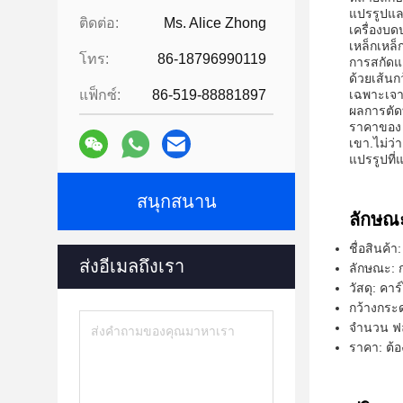
แปรรูปและก
ติดต่อ:
Ms. Alice Zhong
เครื่องบด
เหล็กเหล็
โทร:
86-18796990119
การสกัดแ
ด้วยเส้นก
แฟ็กซ์:
86-519-88881897
เฉพาะเจาะ
ผลการตัดท
ราคาของ 
เขา.ไม่ว
แปรรูปที่
สนุกสนาน
ลักษณ
ชื่อสินค้
ส่งอีเมลถึงเรา
ลักษณะ: 
วัสดุ: คาร
กว้างกระ
จํานวน ฟล
ราคา: ต้