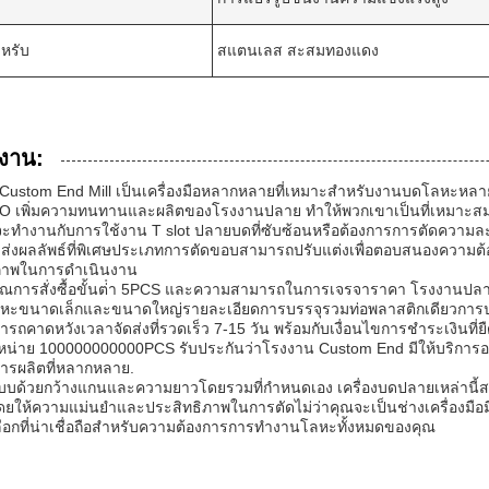
หรับ
สแตนเลส สะสมทองแดง
งาน:
ด Custom End Mill เป็นเครื่องมือหลากหลายที่เหมาะสําหรับงานบดโลหะห
 เพิ่มความทนทานและผลิตของโรงงานปลาย ทําให้พวกเขาเป็นที่เหมาะสม
จะทํางานกับการใช้งาน T slot ปลายบดที่ซับซ้อนหรือต้องการการตัดความละเ
s ส่งผลลัพธ์ที่พิเศษประเภทการตัดขอบสามารถปรับแต่งเพื่อตอบสนองความต
ภาพในการดําเนินงาน
าณการสั่งซื้อขั้นต่ํา 5PCS และความสามารถในการเจรจาราคา โรงงานปลายนี
หะขนาดเล็กและขนาดใหญ่รายละเอียดการบรรจุรวมท่อพลาสติกเดียวการประ
ารถคาดหวังเวลาจัดส่งที่รวดเร็ว 7-15 วัน พร้อมกับเงื่อนไขการชําระเงินที
าหน่าย 100000000000PCS รับประกันว่าโรงงาน Custom End มีให้บริการ
รผลิตที่หลากหลาย.
บด้วยกว้างแกนและความยาวโดยรวมที่กําหนดเอง เครื่องบดปลายเหล่านี
ดยให้ความแม่นยําและประสิทธิภาพในการตัดไม่ว่าคุณจะเป็นช่างเครื่องมือ
ือกที่น่าเชื่อถือสําหรับความต้องการการทํางานโลหะทั้งหมดของคุณ