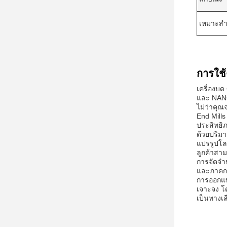
เหมาะสํา
การใช้
เครื่องบ
และ NANO
ไม่ว่าคุณ
End Mill
ประสิทธิ
ด้วยปริม
แปรรูปโล
ลูกค้าสาม
การจัดจํ
และภาคกา
การออกแบ
เจาะจง โ
เป็นทางเล