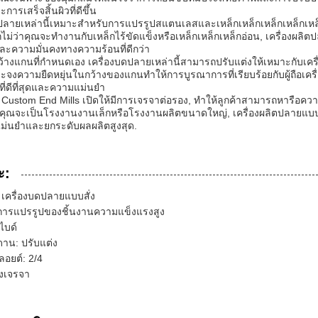
ารเสร็จสิ้นผิวที่ดีขึ้น
ปลายเหล่านี้เหมาะสําหรับการแปรรูปสแตนเลสและเหล็กเหล็กเหล็กเหล็กเหล็ก
กไม่ว่าคุณจะทํางานกับเหล็กไร้ขัดแข็งหรือเหล็กเหล็กเหล็กอ่อน, เครื่องผ
ละความมั่นคงทางความร้อนที่ดีกว่า
ว้างแกนที่กําหนดเอง เครื่องบดปลายเหล่านี้สามารถปรับแต่งให้เหมาะกับเครื่อ
จงความยืดหยุ่นในกว้างของแกนทําให้การบูรณาการที่เรียบร้อยกับผู้ถือเครื่
ี่ดีที่สุดและความแม่นยํา
Custom End Mills เปิดให้มีการเจรจาต่อรอง, ทําให้ลูกค้าสามารถหารื
่าคุณจะเป็นโรงงานงานเล็กหรือโรงงานผลิตขนาดใหญ่, เครื่องผลิตปลายแบ
แม่นยําและยกระดับผลผลิตสูงสุด.
ะ:
า: เครื่องบดปลายแบบสั่ง
การแปรรูปของชิ้นงานความแข็งแรงสูง
์ไบด์
ดาน: ปรับแต่ง
อยต์: 2/4
องเจรจา