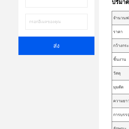
ปริมาต
จํานวนฟ
ราคา
ส่ง
กว้างกร
ชิ้นงาน
วัสดุ
มุมตัด
ความยา
การบรรจ
ลักษณะ