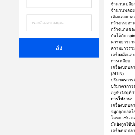
จํานวนเปลือ
จํานวนฟลอยต
เติมแต่ละกลอ
กว้างกระดา
กว้างแกนของโ
กันได้กับ spi
ความยาวรว
ส่ง
ความยาวรวมข
เครื่องมือแล
การเคลือบ
เครื่องบดปล
(AlTiN).
ปริมาตรการต
ปริมาตรการต
อยู่กับวัสดุ
การใช้งาน:
เครื่องบดปลา
จมูกลูกบอลใ
โลหะ เช่น อ
มันยังถูกใช้
เครื่องบดปล