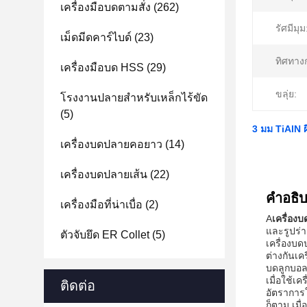
เครื่องมือบดตามสั่ง
(262)
รัศมีมุม
เม็ดมีดคาร์ไบด์
(23)
ทิศทาง
เครื่องมือบด HSS
(29)
ขลุ่ย:
โรงงานปลายสําหรับเหล็กไร้ขัด
(5)
3 มม TiAlN ผ
เครื่องบดปลายคอยาว
(14)
เครื่องบดปลายเส้น
(22)
คําอธิ
เครื่องมือที่น่าเบื่อ
(2)
A
เครื่องบ
และรูปร่าง
ตัวจับยึด ER Collet
(5)
เครื่องบ
ต่างกันเ
บดลูกบอล
เมื่อใช้เ
ติดต่อ
อัตราการ
ก็ตาม เมื