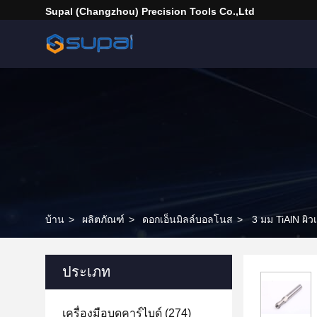
Supal (Changzhou) Precision Tools Co.,Ltd
บ้าน
>
ผลิตภัณฑ์
>
ดอกเอ็นมิลล์บอลโนส
>
3 มม TiAlN ผิว
ประเภท
เครื่องมือบดคาร์ไบด์
(274)