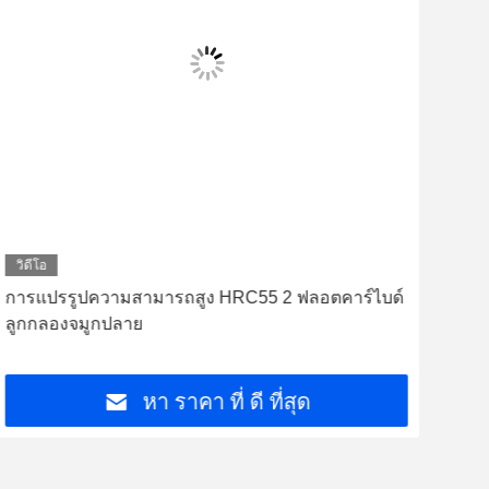
วิดีโอ
การแปรรูปความสามารถสูง HRC55 2 ฟลอตคาร์ไบด์
2 ฟ
ลูกกลองจมูกปลาย
เครื
บด
หา ราคา ที่ ดี ที่สุด