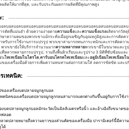
ลผลิตให้มากที่สุด, และรับประกันผลการผลิตที่มีคุณภาพสูง
ะ:
บดบอลบอลบอลบอลบอลบอลบอลบอลบอลบอลบอลบอลบอลบอลบอลบอลบอล
รตัดที่แม่นยํา ด้วยความง่ายดาย
ความแข็ง
และ
ความแข็งแรง
ผลิตจากวัสด
กษาความคมของพวกเขาแม้กระทั่งเมื่อถูกเผชิญกับอุณหภูมิสูงและการตัดควา
ําหรับการใช้งานการแปรรูป พวกเขาสามารถทนภาระหนักและการตัดความเร็
้ พวกเขายังให้บริการจํานวนมาก
ความหลากหลาย
พวกเขามีในขนาดและรูปร
ที่หลากหลายการแปรรูป, รวมถึงพื้นผิวเรียบและรูปร่าง 3 มิติที่ซับซ้อน
ช่น
ไทเทเนียมไนไตรได
,
คาร์บอนไตรดไทเทเนียม
และ
อลูมิเนียมไทเทเนียม
นของเครื่องมือด้วยการเพิ่มความทนทานต่อการสวมใส่ ลดการขัดขัด และป
รเทคนิค:
ไปของเครื่องบดปลายจมูกลูกบอล
ทคนิคของเครื่องบดปลายจมูกลูกกลมสามารถแตกต่างกันขึ้นอยู่กับการใช้งา
่องบดปลายจมูกลูกบอลมักจะวัดเป็นมิลลิเมตรหรือนิ้ว และอ้างอิงถึงขนาดขอ
งฟลอต
วดปลายหมายถึงความยาวของส่วนตัดของเครื่องมือ ปารามิเตอร์นี้มีความ
ได้