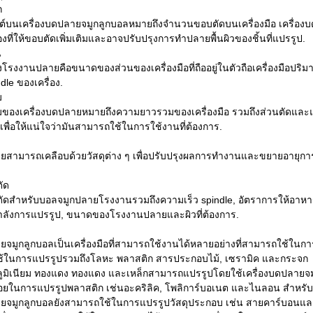
ก
์บนเครื่องบดปลายจมูกลูกบอลหมายถึงจํานวนขอบตัดบนเครื่องมือ เครื่องบด
งที่ให้ขอบตัดเพิ่มเติมและอาจปรับปรุงการทําปลายพื้นผิวของชิ้นที่แปรรูป.
น
รงงานปลายคือขนาดของส่วนของเครื่องมือที่ถืออยู่ในตัวถือเครื่องมือปริม
ndle ของเครื่อง.
ม
องเครื่องบดปลายหมายถึงความยาวรวมของเครื่องมือ รวมถึงส่วนตัดและ
ะเพื่อให้แน่ใจว่ามันสามารถใช้ในการใช้งานที่ต้องการ.
ายสามารถเคลือบด้วยวัสดุต่าง ๆ เพื่อปรับปรุงผลการทํางานและขยายอายุกา
ัด
ัดสําหรับบอลจมูกปลายโรงงานรวมถึงความเร็ว spindle, อัตราการให้อาหาร
ที่กําลังการแปรรูป, ขนาดของโรงงานปลายและผิวที่ต้องการ.
ยจมูกลูกบอลเป็นเครื่องมือที่สามารถใช้งานได้หลายอย่างที่สามารถใช้ในการ
ช้ในการแปรรูปรวมถึงโลหะ พลาสติก สารประกอบไม้, เซรามิค และกระจก
ลูมิเนียม ทองแดง ทองแดง และเหล็กสามารถแปรรูปโดยใช้เครื่องบดปลายจ
บ่อยในการแปรรูปพลาสติก เช่นอะคริลิค, โพลิการ์บอเนต และไนลอน สําหรับก
ายจมูกลูกบอลยังสามารถใช้ในการแปรรูปวัสดุประกอบ เช่น สายคาร์บอนและส