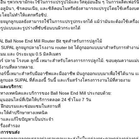
ื่น ๆพวกเขามักจะใช้ในการแปรรูปไม้และวัสดุอ่อนอื่น ๆ ในการผลิตเฟอร์นิเ
 อลูมินา, ซิรคอนเนีย, และซิลิคอนไนทรีดยังสามารถแปรรูปโดยใช้เครื่องบด
ะโดยไม่ทําให้แตกหรือชิป.
ยจมูกลูกบอลยังสามารถใช้ในการแปรรูปกระจกได้ แม้ว่ามันจะต้องใช้เครื่อง
รูปแบบและรูปร่างที่ซับซ้อนบนผิวกระจกได้
 Ball Nose End Mill Router Bit ชุดสําหรับการปลูกไม้
ี้ SUPAL ลูกจมูกปลายโรงงาน router bit ได้ถูกออกแบบมาสําหรับการทํางานไม้
6 มม.และ 0ระยะมุม 0.5 มิลลิเมตร
ตอร์ ปลาย โรงบด ลูกนี้ เหมาะสําหรับโครงการการปลูกไม้. ขอบคุณความแม่
ช้งานที่หลากหลาย.
ตอร์นี้เหมาะสําหรับมืออาชีพและมืออาชีพ มันถูกออกแบบมาเพื่อใช้ได้นาน และ
ต์ลูกบอล SUPAL ที่สั่งเองนี้ วันนี้ และเริ่มสร้างโครงการงานไม้ที่สวยงาม
นและบริการ:
ทางเทคนิคและบริการของ Ball Nose End Mill ประกอบด้วย:
ุนออนไลน์ที่เปิดให้บริการตลอด 24 ชั่วโมง 7 วัน
้ง, ฝึกอบรมและซ่อมแซมในสถานที่
ะให้คําปรึกษาทางเทคนิค
กษาและแก้ไขปัญหาเป็นประจํา
ื่องสํารอง
ะการขนส่ง
ายจมูกลูกบอลถูกบรรจุอย่างรอบคอบและส่งไปในกล่องกระดาษกล่องกล่องกล่องก