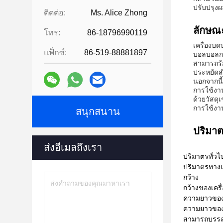
ปรับปรุงผ
ติดต่อ:
Ms. Alice Zhong
ลักษณ
โทร:
86-18796990119
เครื่อง
แฟ็กซ์:
86-519-88881897
บอลบอลกา
สามารถรั
ประหยัดส
นอกจากนี
การใช้งาน
ด้วยวัสดุเ
การใช้งา
สนุกสนาน
ปริมาต
ส่งอีเมลถึงเรา
ปริมาตรทั่ว
ปริมาตรทางเ
กว้าง
กว้างของเครื
ความยาวขอ
ความยาวของล
สามารถบรรลุ