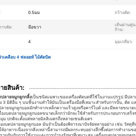
:
0.5มม
กว้างตัด:
เส้นผ่านศู
การตัด:
มือขวา
ก้าน:
4
มุมเกลียว:
ิวเคลือบ 4 ฟลอยท์ ไม้ตัดบิต
บายสินค้า:
ดปลายจมูกลูกกลิ้ง
เป็นชนิดเฉพาะของเครื่องตัดบดที่ใช้ในงานแปรรูป มีปลาย
 3 มิติอื่น ๆ บนชิ้นงานทําให้มันเป็นเครื่องมือที่เหมาะสําหรับการปั้น, ตัด แล
ดปลายจมูกลูกบอลมักทําจากเหล็กความเร็วสูงหรือคาร์ไบด์ และมีหลายขนาด
ครื่องบดปลายจมูกลูกบอลขนาดเล็กกว่ามักจะใช้สําหรับการประกอบการเสร็
มุม ปกติจะตั้งแต่หลายมิลลิเมตรถึงหลายเซนติเมตร
ครื่องบดปลายจมูกลูกบอล มันจําเป็นต้องพิจารณาปัจจัยหลายอย่าง เช่น วัสดุ
ให้อาหารเนื่องจากสิ่งเหล่านี้สามารถมีผลกระทบอย่างลึกซึ้งต่อการทํา
่อรวมกันกับการใช้งานและการบํารุงรักษาที่เหมาะสม เครื่องบดปลายจมูกลู