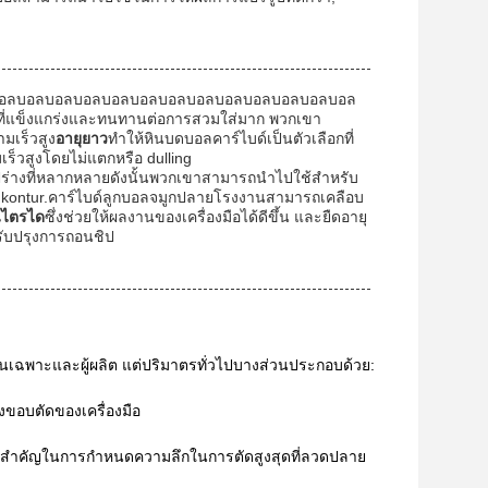
บอลบอลบอลบอลบอลบอลบอลบอลบอลบอลบอลบอลบอล
ุที่แข็งแกร่งและทนทานต่อการสวมใส่มาก พวกเขา
มเร็วสูง
อายุยาว
ทําให้หินบดบอลคาร์ไบด์เป็นตัวเลือกที่
วสูงโดยไม่แตกหรือ dulling
่างที่หลากหลายดังนั้นพวกเขาสามารถนําไปใช้สําหรับ
และ kontur.คาร์ไบด์ลูกบอลจมูกปลายโรงงานสามารถเคลือบ
ไนไตรได
ซึ่งช่วยให้ผลงานของเครื่องมือได้ดีขึ้น และยืดอายุ
รับปรุงการถอนชิป
นเฉพาะและผู้ผลิต แต่ปริมาตรทั่วไปบางส่วนประกอบด้วย:
งขอบตัดของเครื่องมือ
สําคัญในการกําหนดความลึกในการตัดสูงสุดที่ลวดปลาย