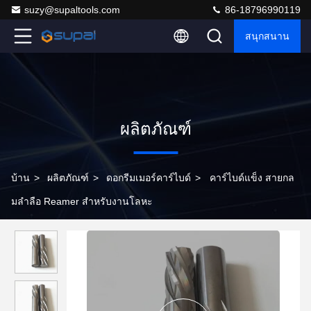
suzy@supaltools.com
86-18796990119
สนุกสนาน
ผลิตภัณฑ์
บ้าน
>
ผลิตภัณฑ์
>
ดอกรีมเมอร์คาร์ไบด์
>
คาร์ไบด์แข็ง สายกล
มลําลือ Reamer สําหรับงานโลหะ