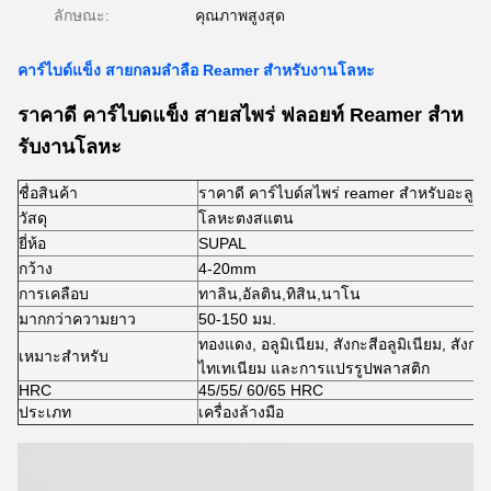
ลักษณะ:
คุณภาพสูงสุด
คาร์ไบด์แข็ง สายกลมลําลือ Reamer สําหรับงานโลหะ
ราคาดี คาร์ไบดแข็ง สายสไพร่ ฟลอยท์ Reamer สําห
รับงานโลหะ
ชื่อสินค้า
ราคาดี คาร์ไบด์สไพร่ reamer สําหรับอะลูมิเ
วัสดุ
โลหะตงสแตน
ยี่ห้อ
SUPAL
กว้าง
4-20mm
การเคลือบ
ทาลิน,อัลติน,ทิสิน,นาโน
มากกว่าความยาว
50-150 มม.
ทองแดง, อลูมิเนียม, สังกะสีอลูมิเนียม, สังกะ
เหมาะสําหรับ
ไทเทเนียม และการแปรรูปพลาสติก
HRC
45/55/ 60/65 HRC
ประเภท
เครื่องล้างมือ