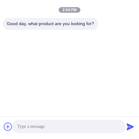
ความเร็วสูงที่กําหนดเอง
คาร์ไบด์ Reamer ปรับปรุง
2:04 PM
เครื่องมือตัด Reamer ที่กํา
เครื่องมือตัดทนทานการใช้
หนดเอง
งานสูง
Good day, what product are you looking for?
หา ราคา ที่ ดี ที่สุด
หา ราคา ที่ ดี ที่สุด
Supal (Changzhou) Precision Tools Co.,Ltd
suzy@supaltools.com
86-18796990119
ซอยพูนันที่ 105 เมืองชิกเซียชู เขตซินเบี เมืองแชงโจว จังหวัด
จางซู ประเทศจีน