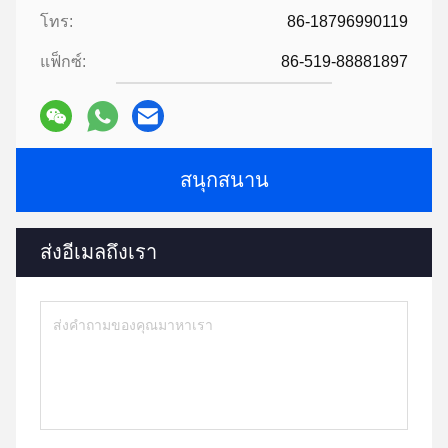
โทร:
86-18796990119
แฟ็กซ์:
86-519-88881897
สนุกสนาน
ส่งอีเมลถึงเรา