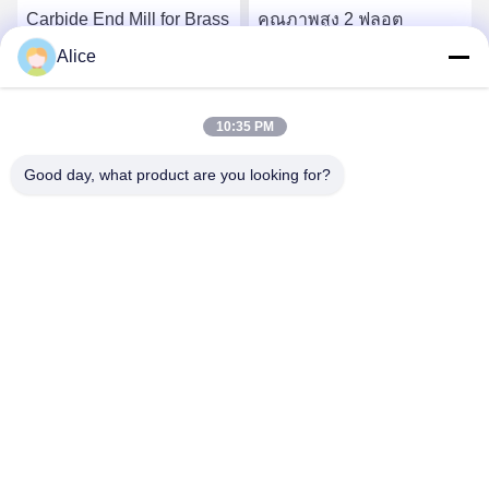
Carbide End Mill for Brass
คุณภาพสูง 2 ฟลอต
Industry Needs Optimal
คาร์ไบด Micro End Mill 0.5
Alice
Performance and
มม สําหรับทองเงินกับการ
Durability
เคลือบ
หา ราคา ที่ ดี ที่สุด
หา ราคา ที่ ดี ที่สุด
10:35 PM
Good day, what product are you looking for?
Supal (Changzhou) Precision Tools Co.,Ltd
suzy@supaltools.com
86-18796990119
ซอยพูนันที่ 105 เมืองชิกเซียชู เขตซินเบี เมืองแชงโจว จังหวัด
จางซู ประเทศจีน