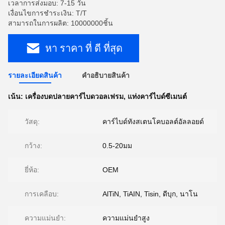
เวลาการส่งมอบ: 7-15 วัน
เงื่อนไขการชำระเงิน: T/T
สามารถในการผลิต: 10000000ชิ้น
หา ราคา ที่ ดี ที่สุด
รายละเอียดสินค้า
คําอธิบายสินค้า
เน้น:
เครื่องบดปลายคาร์ไบดวอลเฟรม
,
แท่งคาร์ไบด์ซีเมนต์
วัสดุ:
คาร์ไบด์ทังสเตนโคบอลต์อัลลอยด์
กว้าง:
0.5-20มม
ยี่ห้อ:
OEM
การเคลือบ:
AlTiN, TiAIN, Tisin, ดีบุก, นาโน
ความแม่นยำ:
ความแม่นยำสูง