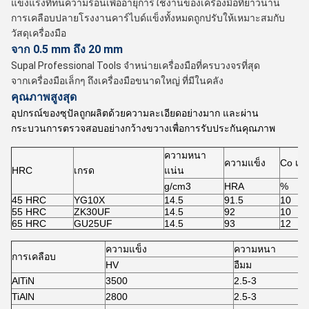
แข็งแรงที่ทนความร้อนเพื่ออายุการใช้งานของเครื่องมือที่ยาวนาน
การเคลือบปลายโรงงานคาร์ไบด์แข็งทั้งหมดถูกปรับให้เหมาะสมกับ
วัสดุเครื่องมือ
จาก 0.5 mm ถึง 20 mm
Supal Professional Tools จําหน่ายเครื่องมือที่ครบวงจรที่สุด
จากเครื่องมือเล็กๆ ถึงเครื่องมือขนาดใหญ่ ที่มีในคลัง
คุณภาพสูงสุด
อุปกรณ์ของซุปัลถูกผลิตด้วยความละเอียดอย่างมาก และผ่าน
กระบวนการตรวจสอบอย่างกว้างขวางเพื่อการรับประกันคุณภาพ
ความหนา
ความแข็ง
Co เนื
HRC
เกรด
แน่น
g/cm3
HRA
%
45 HRC
YG10X
14.5
91.5
10
55 HRC
ZK30UF
14.5
92
10
65 HRC
GU25UF
14.5
93
12
ความแข็ง
ความหนา
การเคลือบ
HV
อืมม
AlTiN
3500
2.5-3
TiAlN
2800
2.5-3