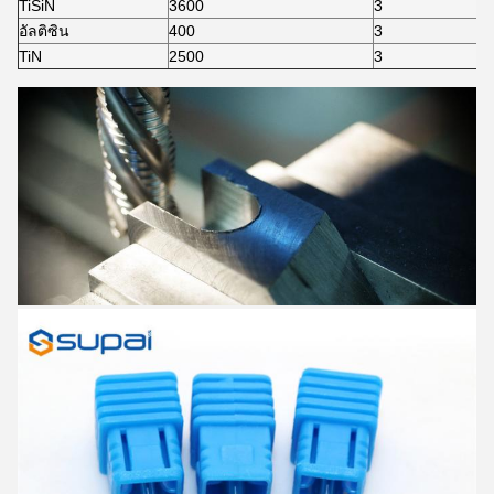
TiSiN
3600
3
อัลติซิน
400
3
TiN
2500
3