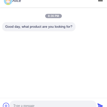
Alice
Performance and
มม สําหรับทองเงินกับการ
Durability
เคลือบ
หา ราคา ที่ ดี ที่สุด
หา ราคา ที่ ดี ที่สุด
8:36 PM
Good day, what product are you looking for?
Supal (Changzhou) Precision Tools Co.,Ltd
suzy@supaltools.com
86-18796990119
ซอยพูนันที่ 105 เมืองชิกเซียชู เขตซินเบี เมืองแชงโจว จังหวัด
จางซู ประเทศจีน
จีน คุณภาพดี เครื่องมือบดคาร์ไบด์ ผู้จัดจําหน่าย.ลิขสิทธิ์ 2018-