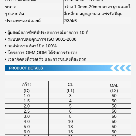
ขนาด
กว้าง 1.0mm-20mm มาตรฐานและไม่
รูปแบบตัด
สี่เหลี่ยม จมูกลูกบอล แพร่รัศมีมุม
ประเภทของฟลอยต์
2/3/4/6
• ผู้ผลิตมืออาชีพที่มีประสบการณ์มากกว่า 10 ปี
• ระบบควบคุมคุณภาพ ISO 9001-2008
• วอล์ฟกรานด์คาร์บิด 100%
• โครงการ OEM,ODM ได้รับการรับรอง
• เวลาจัดส่งที่รวดเร็ว และการขนส่งที่สะดวก
กว้าง
CL
OAL
(D)
(L1)
(L2)
1.0
3
50
1.5
4
50
2.0
5
50
2.5
6
50
3.0
8
50
4.0
10
50
5.0
13
50
6.0
15
50