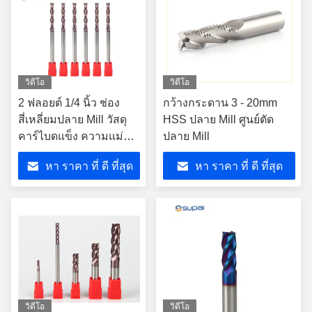
วิดีโอ
วิดีโอ
2 ฟลอยต์ 1/4 นิ้ว ช่อง
กว้างกระดาน 3 - 20mm
สี่เหลี่ยมปลาย Mill วัสดุ
HSS ปลาย Mill ศูนย์ตัด
คาร์ไบดแข็ง ความแม่น
ปลาย Mill
ยําสูง
หา ราคา ที่ ดี ที่สุด
หา ราคา ที่ ดี ที่สุด
วิดีโอ
วิดีโอ