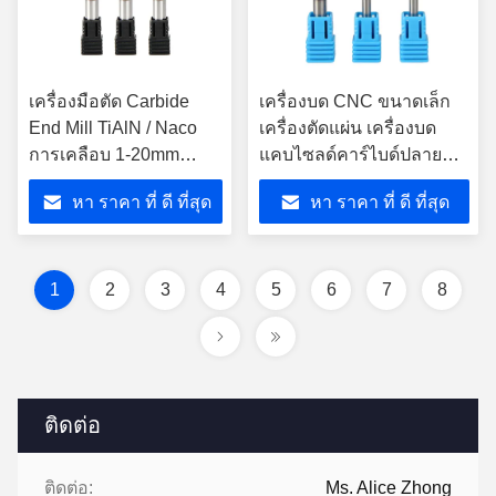
เครื่องมือตัด Carbide
เครื่องบด CNC ขนาดเล็ก
End Mill TiAlN / Naco
เครื่องตัดแผ่น เครื่องบด
การเคลือบ 1-20mm
แคบไซลด์คาร์ไบด์ปลาย
กว้าง
0.5μM
หา ราคา ที่ ดี ที่สุด
หา ราคา ที่ ดี ที่สุด
1
2
3
4
5
6
7
8
ติดต่อ
ติดต่อ:
Ms. Alice Zhong