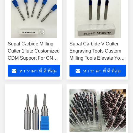
Supal Carbide Milling
Supal Carbide V Cutter
Cutter 1flute Customized
Engraving Tools Custom
ODM Support For CNC
Milling Tools Elevate Your
Cutting Tools In
Manufacturing With
หา ราคา ที่ ดี ที่สุด
หา ราคา ที่ ดี ที่สุด
Machining Of Hardness
Advanced Milling
Workpieces
Solutions