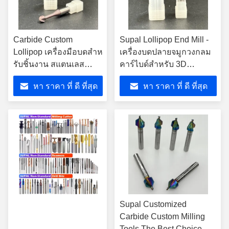
Carbide Custom
Supal Lollipop End Mill -
Lollipop เครื่องมือบดสําห
เครื่องบดปลายจมูกวงกลม
รับชิ้นงาน สแตนเลส
คาร์ไบด์สําหรับ 3D
คาร์บอน สแตนเลสสแตน
Contouring & Mold
หา ราคา ที่ ดี ที่สุด
หา ราคา ที่ ดี ที่สุด
เลสและเครื่อง CNC TTB
Machining
Supal Customized
Carbide Custom Milling
Tools The Best Choice For