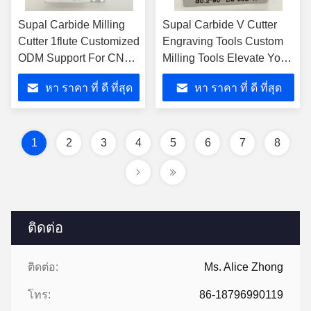
Supal Carbide Milling
Supal Carbide V Cutter
Cutter 1flute Customized
Engraving Tools Custom
ODM Support For CNC
Milling Tools Elevate Your
Cutting Tools In
Manufacturing With
หา ราคา ที่ ดี ที่สุด
หา ราคา ที่ ดี ที่สุด
Machining Of Hardness
Advanced Milling
Workpieces
Solutions
1
2
3
4
5
6
7
8
ติดต่อ
ติดต่อ:
Ms. Alice Zhong
โทร:
86-18796990119