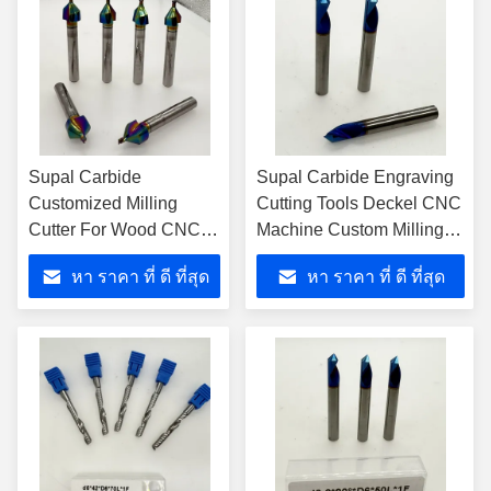
Supal Carbide
Supal Carbide Engraving
Customized Milling
Cutting Tools Deckel CNC
Cutter For Wood CNC
Machine Custom Milling
Machining With 2/4
Tools With Customized
หา ราคา ที่ ดี ที่สุด
หา ราคา ที่ ดี ที่สุด
Flutes DLC Coating
ODM Support And
AlTiN/TiAlN Coating