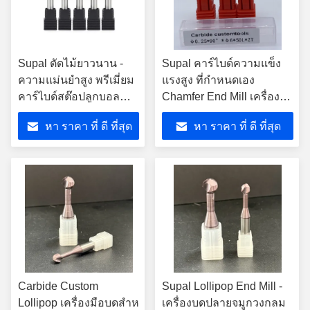
Supal ตัดไม้ยาวนาน -
Supal คาร์ไบด์ความแข็ง
ความแม่นยําสูง พรีเมี่ยม
แรงสูง ที่กําหนดเอง
คาร์ไบด์สต๊อปลูกบอล
Chamfer End Mill เครื่อง
จมูกปลายโรงงาน
มือตัด OEM / ODM สําหรับ
หา ราคา ที่ ดี ที่สุด
หา ราคา ที่ ดี ที่สุด
การแปรรูปแม่นยํา
Carbide Custom
Supal Lollipop End Mill -
Lollipop เครื่องมือบดสําห
เครื่องบดปลายจมูกวงกลม