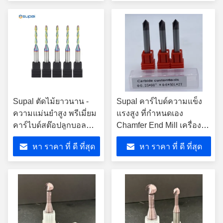
Supal ตัดไม้ยาวนาน -
Supal คาร์ไบด์ความแข็ง
ความแม่นยําสูง พรีเมี่ยม
แรงสูง ที่กําหนดเอง
คาร์ไบด์สต๊อปลูกบอล
Chamfer End Mill เครื่อง
จมูกปลายโรงงาน
มือตัด OEM / ODM สําหรับ
หา ราคา ที่ ดี ที่สุด
หา ราคา ที่ ดี ที่สุด
การแปรรูปแม่นยํา