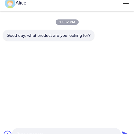
Alice
ส่ง
12:32 PM
Good day, what product are you looking for?
Supal (Changzhou) Precision Tools Co.,Ltd
suzy@supaltools.com
86-18796990119
ซอยพูนันที่ 105 เมืองชิกเซียชู เขตซินเบี เมืองแชงโจว จังหวัด
จางซู ประเทศจีน
จีน คุณภาพดี เครื่องมือบดคาร์ไบด์ ผู้จัดจําหน่าย.ลิขสิทธิ์ 2018-